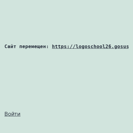
Перейти
к
содержимому
Сайт перемещен:
https://logoschool26.gosusl
Войти